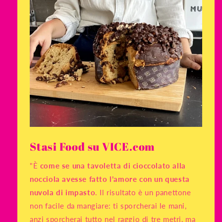
Stasi Food su VICE.com
"È
come se una tavoletta di cioccolato alla
nocciola avesse fatto l’amore con un questa
nuvola di impasto
. Il risultato è un panettone
non facile da mangiare: ti sporcherai le mani,
anzi sporcherai tutto nel raggio di tre metri, ma