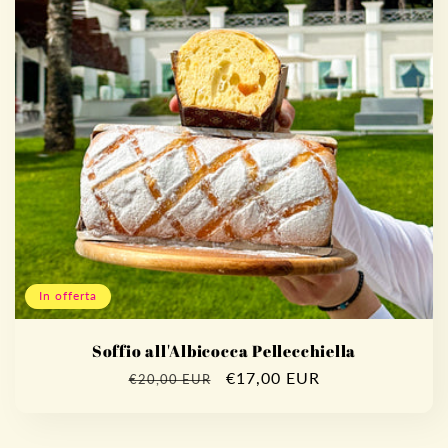
In offerta
Soffio all'Albicocca Pellecchiella
Prezzo
Prezzo
€17,00 EUR
€20,00 EUR
di
scontato
listino